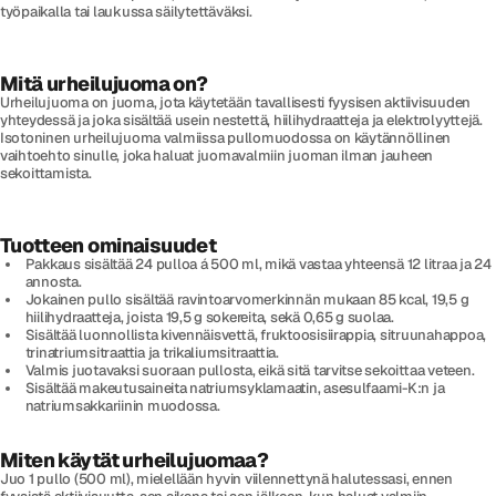
työpaikalla tai laukussa säilytettäväksi.
Mitä urheilujuoma on?
Urheilujuoma on juoma, jota käytetään tavallisesti fyysisen aktiivisuuden
yhteydessä ja joka sisältää usein nestettä, hiilihydraatteja ja elektrolyyttejä.
Isotoninen urheilujuoma valmiissa pullomuodossa on käytännöllinen
vaihtoehto sinulle, joka haluat juomavalmiin juoman ilman jauheen
sekoittamista.
Tuotteen ominaisuudet
Pakkaus sisältää 24 pulloa á 500 ml, mikä vastaa yhteensä 12 litraa ja 24
annosta.
Jokainen pullo sisältää ravintoarvomerkinnän mukaan 85 kcal, 19,5 g
hiilihydraatteja, joista 19,5 g sokereita, sekä 0,65 g suolaa.
Sisältää luonnollista kivennäisvettä, fruktoosisiirappia, sitruunahappoa,
trinatriumsitraattia ja trikaliumsitraattia.
Valmis juotavaksi suoraan pullosta, eikä sitä tarvitse sekoittaa veteen.
Sisältää makeutusaineita natriumsyklamaatin, asesulfaami-K:n ja
natriumsakkariinin muodossa.
Miten käytät urheilujuomaa?
Juo 1 pullo (500 ml), mielellään hyvin viilennettynä halutessasi, ennen