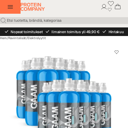
Nopeat toimitukset
Ilmainen toimitus yli 49,90 €
Hintakuu
Hem
/
Ravintolisät
/
Elektrolyytit