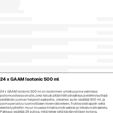
24 x GAAM Isotonic 500 ml
24 x GAAM Isotonic 500 ml on isotoninen urheilujuoma valmiissa
pullomuodossa sinulle, joka haluat pitää hiilihydraatteja ja elektrolyyttejä
sisältävän juoman helposti saatavilla. Jokainen pullo sisältää 500 ml, ja
juoma perustuu luonnolliseen kivennäisveteen, fruktoosisiirappiin sekä
elektrolyytteihin muun muassa trinatriumsitraatista ja trikaliumsitraatista.
Pakkaus sisältää 24 pulloa, mikä tekee siitä käytännöllisen kotona,