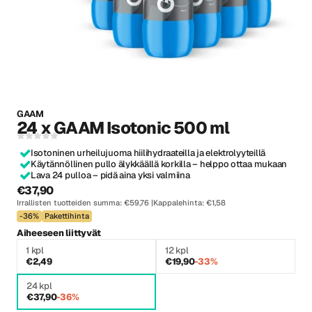
GAAM
24 x GAAM Isotonic 500 ml
Isotoninen urheilujuoma hiilihydraateilla ja elektrolyyteillä
Käytännöllinen pullo älykkäällä korkilla – helppo ottaa mukaan
Lava 24 pulloa – pidä aina yksi valmiina
€37,90
Irrallisten tuotteiden summa: €59,76
Kappalehinta: €1,58
-36%
Pakettihinta
Aiheeseen liittyvät
1 kpl
12 kpl
€2,49
€19,90
-33%
24 kpl
€37,90
-36%