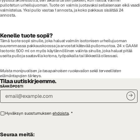
fyysistä aktiivisuutta, sen aikana tai sen jälkeen, kun haluat valmiin
pullotetun urheilujuoman. Tuote on valmis juotavaksi sellaisenaan eikä vaadi
valmistelua. Yksi pullo vastaa 1 annosta, ja koko pakkaus sisältää 24
annosta.
Kenelle tuote sopii?
Tämä tuote sopii sinulle, joka haluat valmiin isotonisen urheilujuoman
suuremmassa pakkauskoossa ja arvostat kätevää pullomuotoa. 24 x GAAM
Isotonic 500 ml on myös käytännöllinen valinta sinulle, joka haluat pitää
useita pulloja saatavilla kotona, työpaikalla tai liikkeellä ollessasi.
Muista monipuolisen ja tasapainoisen ruokavalion sekä terveellisten
elämäntapojen tärkeys.
Tilaa uutiskirjeemme.
SÄHKÖPOSTI
Hyväksyn suostumuksen
ehdoista
.
*
Seuraa meitä: