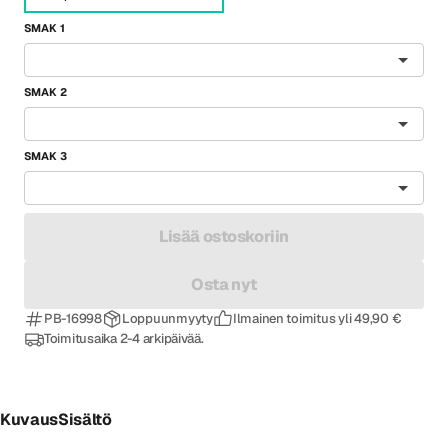
SMAK 1
SMAK 2
SMAK 3
Lisää ostoskoriin
Osta nyt
PB-16998
Loppuunmyyty
Ilmainen toimitus yli 49,90 €
Toimitusaika 2-4 arkipäivää.
Kuvaus
Sisältö