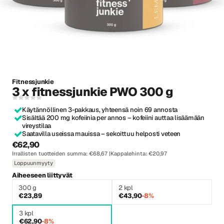
Fitnessjunkie
3 x fitnessjunkie PWO 300 g
Käytännöllinen 3-pakkaus, yhteensä noin 69 annosta
Sisältää 200 mg kofeiinia per annos – kofeiini auttaa lisäämään
vireystilaa
Saatavilla useissa mauissa – sekoittuu helposti veteen
€62,90
Irrallisten tuotteiden summa: €68,67
Kappalehinta: €20,97
Loppuunmyyty
Aiheeseen liittyvät
300 g
2 kpl
€23,89
€43,90
-8%
3 kpl
€62,90
-8%