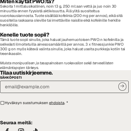
Miten käytät PWO:ta?
Sekoita 1 mittalusikallinen, noin 13 g, 250 ml:aan vettä ja juo noin 30
minuuttia ennen fyysistä aktiivisuutta. Älä ylitä suositeltua
vuorokausiannosta. Tuote sisältää kofeiinia (200 mg per annos), eikä sitä
suositella raskaana oleville tai imettäville naisille eikä kofeiinille herkille
henkilöille.
Kenelle tuote sopii?
Tämä tuote sopii sinulle, joka haluat jauhemuotoisen PWO:n kofeiinilla ja
selkeästi ilmoitetuilla ainesosamäärillä per annos. 3 x fitnessjunkie PWO
300 g on myös kätevä valinta sinulle, joka haluat useita purkkeja kotiin tai
treenikassiin.
Muista monipuolisen ja tasapainoisen ruokavalion sekä terveellisten
elämäntapojen tärkeys.
Tilaa uutiskirjeemme.
SÄHKÖPOSTI
Hyväksyn suostumuksen
ehdoista
.
*
Seuraa meitä: