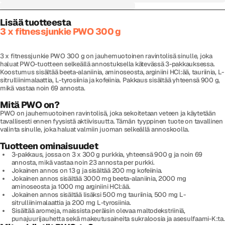
Lisää tuotteesta
3 x fitnessjunkie PWO 300 g
3 x fitnessjunkie PWO 300 g on jauhemuotoinen ravintolisä sinulle, joka
haluat PWO-tuotteen selkeällä annostuksella kätevässä 3-pakkauksessa.
Koostumus sisältää beeta-alaniinia, aminoseosta, arginiini HCl:ää, tauriinia, L-
sitrulliinimalaattia, L-tyrosiinia ja kofeiinia. Pakkaus sisältää yhteensä 900 g,
mikä vastaa noin 69 annosta.
Mitä PWO on?
PWO on jauhemuotoinen ravintolisä, joka sekoitetaan veteen ja käytetään
tavallisesti ennen fyysistä aktiivisuutta. Tämän tyyppinen tuote on tavallinen
valinta sinulle, joka haluat valmiin juoman selkeällä annoskoolla.
Tuotteen ominaisuudet
3-pakkaus, jossa on 3 x 300 g purkkia, yhteensä 900 g ja noin 69
annosta, mikä vastaa noin 23 annosta per purkki.
Jokainen annos on 13 g ja sisältää 200 mg kofeiinia.
Jokainen annos sisältää 3000 mg beeta-alaniinia, 2000 mg
aminoseosta ja 1000 mg arginiini HCl:ää.
Jokainen annos sisältää lisäksi 500 mg tauriinia, 500 mg L-
sitrulliinimalaattia ja 200 mg L-tyrosiinia.
Sisältää aromeja, maissista peräisin olevaa maltodekstriiniä,
punajuurijauhetta sekä makeutusaineita sukraloosia ja asesulfaami-K:ta.