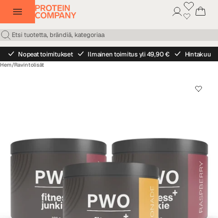
Nopeat toimitukset
Ilmainen toimitus yli 49,90 €
Hintakuu
Hem
/
Ravintolisät