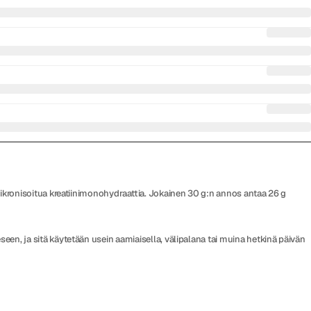
a mikronisoitua kreatiinimonohydraattia. Jokainen 30 g:n annos antaa 26 g
een, ja sitä käytetään usein aamiaisella, välipalana tai muina hetkinä päivän