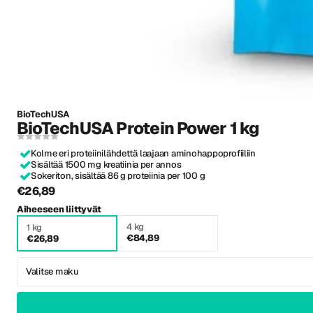
BioTechUSA
BioTechUSA Protein Power 1 kg
Kolme eri proteiinilähdettä laajaan aminohappoprofiiliin
Sisältää 1500 mg kreatiinia per annos
Sokeriton, sisältää 86 g proteiinia per 100 g
€26,89
Aiheeseen liittyvät
4 kg
1 kg
€84,89
€26,89
Valitse maku