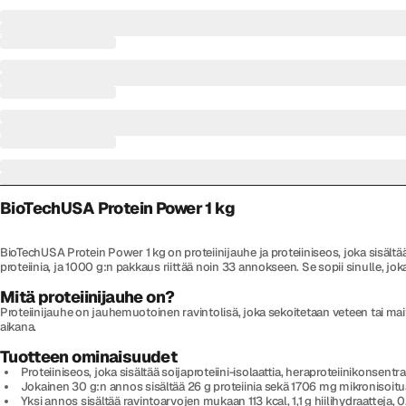
BioTechUSA Protein Power 1 kg
BioTechUSA Protein Power 1 kg on proteiinijauhe ja proteiiniseos, joka sisältä
proteiinia, ja 1000 g:n pakkaus riittää noin 33 annokseen. Se sopii sinulle, jo
Mitä proteiinijauhe on?
Proteiinijauhe on jauhemuotoinen ravintolisä, joka sekoitetaan veteen tai mait
aikana.
Tuotteen ominaisuudet
Proteiiniseos, joka sisältää soijaproteiini-isolaattia, heraproteiinikonsentr
Jokainen 30 g:n annos sisältää 26 g proteiinia sekä 1706 mg mikronisoitua
Yksi annos sisältää ravintoarvojen mukaan 113 kcal, 1,1 g hiilihydraatteja, 0