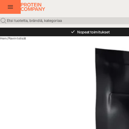
Nopeat toimitukset
Hem
/
Ravintolisät