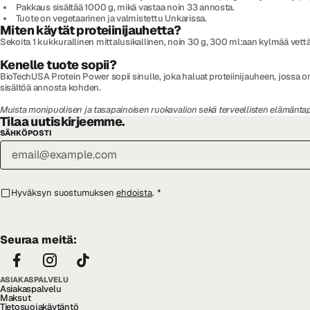
Pakkaus sisältää 1000 g, mikä vastaa noin 33 annosta.
Tuote on vegetaarinen ja valmistettu Unkarissa.
Miten käytät proteiinijauhetta?
Sekoita 1 kukkurallinen mittalusikallinen, noin 30 g, 300 ml:aan kylmää vettä
Kenelle tuote sopii?
BioTechUSA Protein Power sopii sinulle, joka haluat proteiinijauheen, jossa o
sisältöä annosta kohden.
Muista monipuolisen ja tasapainoisen ruokavalion sekä terveellisten elämäntap
Tilaa uutiskirjeemme.
SÄHKÖPOSTI
Hyväksyn suostumuksen
ehdoista
.
*
Seuraa meitä:
ASIAKASPALVELU
Asiakaspalvelu
Maksut
Tietosuojakäytäntö