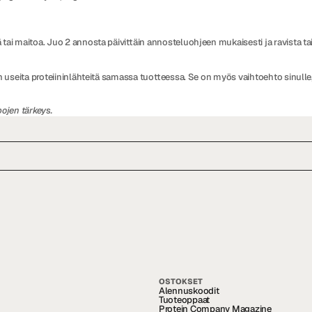
 tai maitoa. Juo 2 annosta päivittäin annosteluohjeen mukaisesti ja ravista ta
n useita proteiininlähteitä samassa tuotteessa. Se on myös vaihtoehto sinulle
ojen tärkeys.
OSTOKSET
Alennuskoodit
Tuoteoppaat
Protein Company Magazine