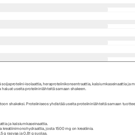
ä soijaproteiini-isolaattia, heraproteiinikonsentraattia, kalsiumkaseinaattia j
ka haluat useita proteiininlähteitä samaan shakeen.
oon shakeksi. Proteiiniseos yhdistää useita proteiininlähteitä samaan tuottees
aattia ja kalsiumkaseinaattia.
 kreatiinimonohydraattia, josta 1500 mg on kreatiinia.
,5 g rasvaa ja 0,81 g suolaa.