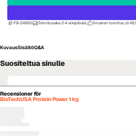
PB-24650
Toimitusaika 2-4 arkipäivää.
Ilmainen toimitus yli 49
Kuvaus
Sisältö
Q&A
Suositeltua sinulle
Recensioner för
BioTechUSA Protein Power 1 kg