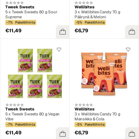
Tweek Sweets
Wellibites
5 x Tweek Sweets 80 g Sour
3 x Wellibites Candy 70 g
Supreme
Päärynä & Meloni
-7%
Pakettihinta
-5%
Pakettihinta
€11,49
€6,79
Tweek Sweets
Wellibites
5 x Tweek Sweets 80 g Vegan
3 x Wellibites Candy 70 g
Vibe
Mansikka & Cola
-7%
Pakettihinta
-5%
Pakettihinta
€11,49
€6,79