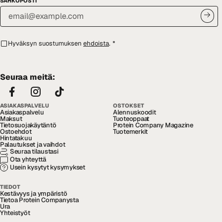
SÄHKÖPOSTI
Hyväksyn suostumuksen
ehdoista
.
*
Seuraa meitä:
ASIAKASPALVELU
OSTOKSET
Asiakaspalvelu
Alennuskoodit
Maksut
Tuoteoppaat
Tietosuojakäytäntö
Protein Company Magazine
Ostoehdot
Tuotemerkit
Hintatakuu
Palautukset ja vaihdot
Seuraa tilaustasi
Ota yhteyttä
Usein kysytyt kysymykset
TIEDOT
Kestävyys ja ympäristö
Tietoa Protein Companysta
Ura
Yhteistyöt