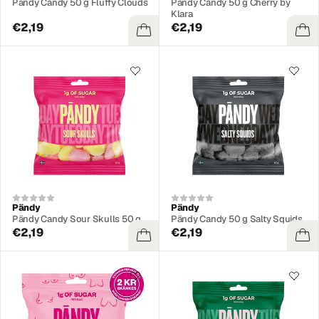
Pändy Candy 50 g Fluffy Clouds
Pändy Candy 50 g Cherry by
Klara
€2,19
€2,19
Pändy
Pändy
Pändy Candy Sour Skulls 50 g
Pändy Candy 50 g Salty Squids
€2,19
€2,19