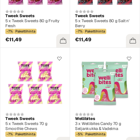
Tweek Sweets
Tweek Sweets
5 x Tweek Sweets 80 g Fruity
5 x Tweek Sweets 80 g Salt n'
Fresh
Berry
-7%
Pakettihinta
-7%
Pakettihinta
€11,49
€11,49
Tweek Sweets
Wellibites
5 x Tweek Sweets 70 g
3 x Wellibites Candy 70 g
Smoothie Chews
Seljankukka & Vadelma
-7%
Pakettihinta
-5%
Pakettihinta