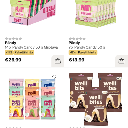
Pändy
Pändy
14 x Pändy Candy 50 g Mix-lava
7 x Pändy Candy 50 g
-11%
Pakettihinta
-8%
Pakettihinta
€26,99
€13,99