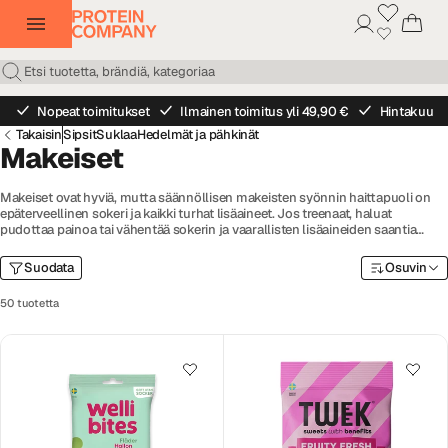
Nopeat toimitukset
Ilmainen toimitus yli 49,90 €
Hintakuu
Takaisin
Sipsit
Suklaa
Hedelmät ja pähkinät
Makeiset
Makeiset ovat hyviä, mutta säännöllisen makeisten syönnin haittapuoli on
epäterveellinen sokeri ja kaikki turhat lisäaineet. Jos treenaat, haluat
pudottaa painoa tai vähentää sokerin ja vaarallisten lisäaineiden saantia
mutta olet silti hieman makeanhimoinen, terveelliset makeiset ovat sinulle
vaihtoehto.
Suodata
Osuvin
50 tuotetta