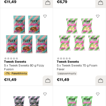
€11,49
€6,79
Tweek Sweets
Tweek Sweets
5 x Tweek Sweets 80 g Fizzy
5 x Tweek Sweets 70 g Foam
Fusion
Fever
-7%
Pakettihinta
Loppuunmyyty
€11,49
€11,49