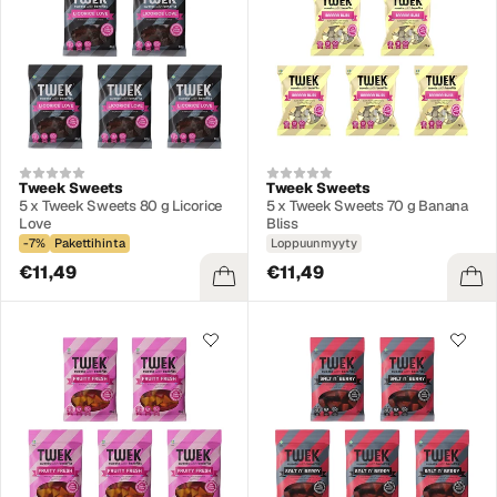
Tweek Sweets
Tweek Sweets
5 x Tweek Sweets 80 g Licorice
5 x Tweek Sweets 70 g Banana
Love
Bliss
-7%
Pakettihinta
Loppuunmyyty
€11,49
€11,49