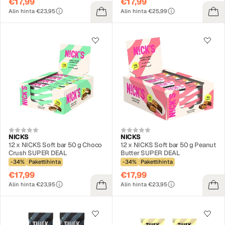
€17,99
€17,99
Alin hinta €23,95
Alin hinta €25,99
NICKS
NICKS
12 x NICKS Soft bar 50 g Choco
12 x NICKS Soft bar 50 g Peanut
Crush SUPER DEAL
Butter SUPER DEAL
-34%
Pakettihinta
-34%
Pakettihinta
€17,99
€17,99
Alin hinta €23,95
Alin hinta €23,95