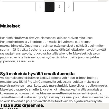
1
2
Makeiset
Hedelmä riittää vain tiettyyn pisteeseen, ollakseni aivan rehellinen.
Perjantairentoon ja viikonloppuun me kaikki voimme olla hieman
makeanhimoisia. Ongelma on vain se, että makeiset sisältävät useimmiten
suuria määriä lisättyä sokeria ja suolaa sekä lisäaineita kuten tyydyttynyttä
rasvaa ja transrasvoja, jotka ovat haitallisia keholle. Makeiset, joissa on
paljon sokeria ja lisäaineita, ovat syövyttäviä hampaille ja voivat johtaa
ylipainoon ja sairauksiin.
Syö makeisia hyvällä omallatunnolla
Valitsemalla makeisia ilman lisättyä sokeria voit nauttia ilman huonoa
omaatuntoa. Täällä Protein Companylla voit selata joukkoa makeisia eri
makuisina kuten hapan kola, vadelma-salmiakki ja persikka ja paljon muuta.
Makeiset ovat myös sinulle, joka et ehkä halua sulkea tavallisia makeisia
kokonaan pois, vaan vain vaihtaa ne terveellisempään varianttiin joskus.
Terveellisemmät makeiset hyödyttävät myös sinua, joka haluat sulkea turhan
sokerin kokonaan pois ruokavaliostasi tai et vain voi syödä sitä eri syistä.
Tilaa uutiskirjeemme.