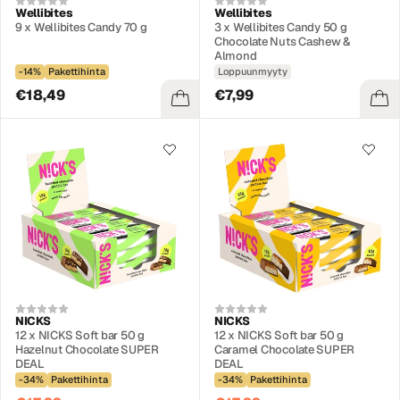
Wellibites
Wellibites
9 x Wellibites Candy 70 g
3 x Wellibites Candy 50 g
Chocolate Nuts Cashew &
Almond
-14%
Pakettihinta
Loppuunmyyty
€18,49
€7,99
NICKS
NICKS
12 x NICKS Soft bar 50 g
12 x NICKS Soft bar 50 g
Hazelnut Chocolate SUPER
Caramel Chocolate SUPER
DEAL
DEAL
-34%
Pakettihinta
-34%
Pakettihinta