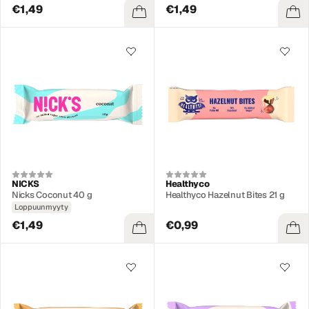
€1,49
€1,49
NICKS
Healthyco
Nicks Coconut 40 g
Healthyco Hazelnut Bites 21 g
Loppuunmyyty
€1,49
€0,99