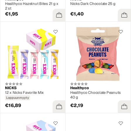
Healthyco Hazelnut Bites 21 g x
Nicks Dark Chocolate 25 g
2 st
€1,95
€1,40
NICKS
Healthyco
12 x Nicks Favorite Mix
Healthyco Chocolate Peanuts
40 g
Loppuunmyyty
€16,89
€2,19