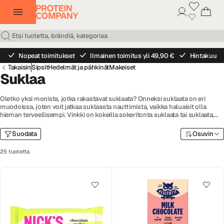
Nopeat toimitukset
Ilmainen toimitus yli 49,90 €
Hintakuu
Takaisin
Sipsit
Hedelmät ja pähkinät
Makeiset
Suklaa
Oletko yksi monista, jotka rakastavat suklaata? Onneksi suklaata on eri
muodoissa, joten voit jatkaa suklaasta nauttimista, vaikka haluaisit olla
hieman terveellisempi. Vinkki on kokeilla sokeritonta suklaata tai suklaata,
jossa on luonnollista sokeria.
Suodata
Osuvin
25 tuotetta