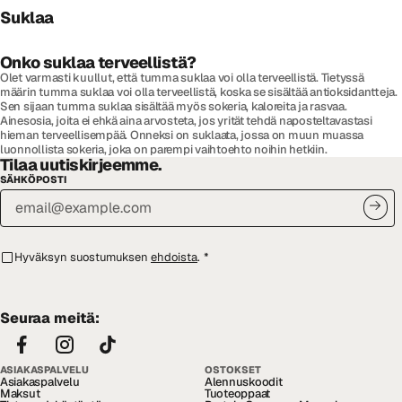
Suklaa
Onko suklaa terveellistä?
Olet varmasti kuullut, että tumma suklaa voi olla terveellistä. Tietyssä
määrin tumma suklaa voi olla terveellistä, koska se sisältää antioksidantteja.
Sen sijaan tumma suklaa sisältää myös sokeria, kaloreita ja rasvaa.
Ainesosia, joita ei ehkä aina arvosteta, jos yrität tehdä naposteltavastasi
hieman terveellisempää. Onneksi on suklaata, jossa on muun muassa
luonnollista sokeria, joka on parempi vaihtoehto noihin hetkiin.
Tilaa uutiskirjeemme.
SÄHKÖPOSTI
Hyväksyn suostumuksen
ehdoista
.
*
Seuraa meitä:
ASIAKASPALVELU
OSTOKSET
Asiakaspalvelu
Alennuskoodit
Maksut
Tuoteoppaat