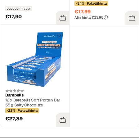
-34%
Pakettihinta
Loppuunmyyty
€17,99
€17,90
Alin hinta €23,95
Barebells
12 x Barebells Soft Protein Bar
55 g Salty Chocolate
-22%
Pakettihinta
€27,89