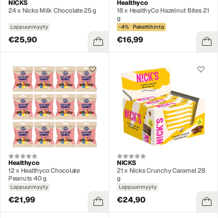
NICKS
Healthyco
24 x Nicks Milk Chocolate 25 g
18 x HealthyCo Hazelnut Bites 21
g
Loppuunmyyty
-4%
Pakettihinta
€25,90
€16,99
Healthyco
NICKS
12 x Healthyco Chocolate
21 x Nicks Crunchy Caramel 28
Peanuts 40 g
g
Loppuunmyyty
Loppuunmyyty
€21,99
€24,90