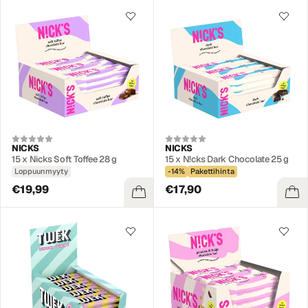
NICKS
NICKS
15 x Nicks Soft Toffee 28 g
15 x N!cks Dark Chocolate 25 g
Loppuunmyyty
-14%
Pakettihinta
€19,99
€17,90