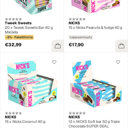
Tweek Sweets
NICKS
20 x Tweek Sweets Bar 40 g
15 x Nicks Peanuts & fudge 40 g
Mixlåda
-8%
Pakettihinta
Loppuunmyyty
€32,99
€17,90
NICKS
NICKS
15 x Nicks Coconut 40 g
12 x NICKS Soft bar 50 g Triple
Chocolate SUPER DEAL