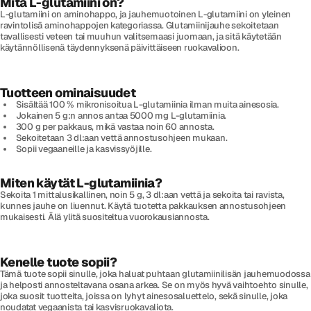
Mitä L-glutamiini on?
L-glutamiini on aminohappo, ja jauhemuotoinen L-glutamiini on yleinen
ravintolisä aminohappojen kategoriassa. Glutamiinijauhe sekoitetaan
tavallisesti veteen tai muuhun valitsemaasi juomaan, ja sitä käytetään
käytännöllisenä täydennyksenä päivittäiseen ruokavalioon.
Tuotteen ominaisuudet
Sisältää 100 % mikronisoitua L-glutamiinia ilman muita ainesosia.
Jokainen 5 g:n annos antaa 5000 mg L-glutamiinia.
300 g per pakkaus, mikä vastaa noin 60 annosta.
Sekoitetaan 3 dl:aan vettä annostusohjeen mukaan.
Sopii vegaaneille ja kasvissyöjille.
Miten käytät L-glutamiinia?
Sekoita 1 mittalusikallinen, noin 5 g, 3 dl:aan vettä ja sekoita tai ravista,
kunnes jauhe on liuennut. Käytä tuotetta pakkauksen annostusohjeen
mukaisesti. Älä ylitä suositeltua vuorokausiannosta.
Kenelle tuote sopii?
Tämä tuote sopii sinulle, joka haluat puhtaan glutamiinilisän jauhemuodossa
ja helposti annosteltavana osana arkea. Se on myös hyvä vaihtoehto sinulle,
joka suosit tuotteita, joissa on lyhyt ainesosaluettelo, sekä sinulle, joka
noudatat vegaanista tai kasvisruokavaliota.