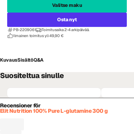
Valitse maku
Osta nyt
PB-2209061
Toimitusaika 2-4 arkipäivää.
Ilmainen toimitus yli 49,90 €
Kuvaus
Sisältö
Q&A
Suositeltua sinulle
Recensioner för
Elit Nutrition 100% Pure L-glutamine 300 g