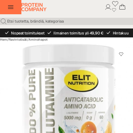
Nopeat toimitukset
Ilmainen toimitus yli 49,90 €
Hintakuu
Hem
/
Ravintolisät
/
Aminohapot