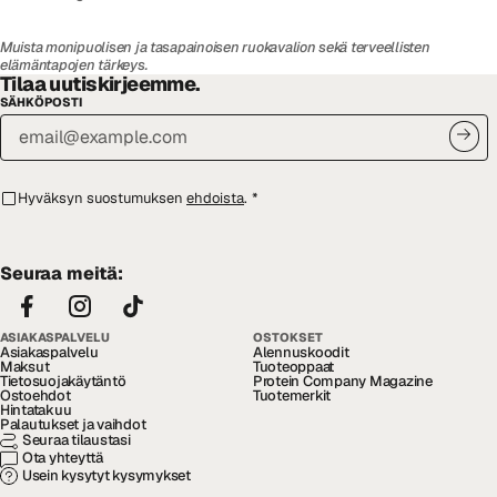
Muista monipuolisen ja tasapainoisen ruokavalion sekä terveellisten
elämäntapojen tärkeys.
Tilaa uutiskirjeemme.
SÄHKÖPOSTI
Hyväksyn suostumuksen
ehdoista
.
*
Seuraa meitä:
ASIAKASPALVELU
OSTOKSET
Asiakaspalvelu
Alennuskoodit
Maksut
Tuoteoppaat
Tietosuojakäytäntö
Protein Company Magazine
Ostoehdot
Tuotemerkit
Hintatakuu
Palautukset ja vaihdot
Seuraa tilaustasi
Ota yhteyttä
Usein kysytyt kysymykset