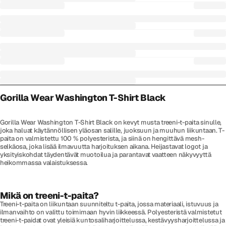
Gorilla Wear Washington T-Shirt Black
Gorilla Wear Washington T-Shirt Black on kevyt musta treeni-t-paita sinulle,
joka haluat käytännöllisen yläosan salille, juoksuun ja muuhun liikuntaan. T-
paita on valmistettu 100 % polyesterista, ja siinä on hengittävä mesh-
selkäosa, joka lisää ilmavuutta harjoituksen aikana. Heijastavat logot ja
yksityiskohdat täydentävät muotoilua ja parantavat vaatteen näkyvyyttä
heikommassa valaistuksessa.
Mikä on treeni-t-paita?
Treeni-t-paita on liikuntaan suunniteltu t-paita, jossa materiaali, istuvuus ja
ilmanvaihto on valittu toimimaan hyvin liikkeessä. Polyesteristä valmistetut
treeni-t-paidat ovat yleisiä kuntosaliharjoittelussa, kestävyysharjoittelussa ja