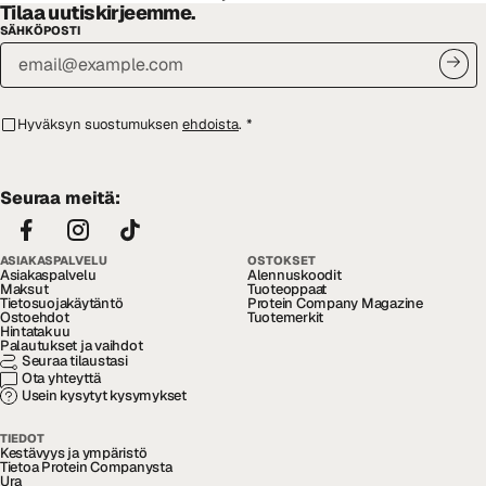
Tilaa uutiskirjeemme.
SÄHKÖPOSTI
Hyväksyn suostumuksen
ehdoista
.
*
Seuraa meitä:
ASIAKASPALVELU
OSTOKSET
Asiakaspalvelu
Alennuskoodit
Maksut
Tuoteoppaat
Tietosuojakäytäntö
Protein Company Magazine
Ostoehdot
Tuotemerkit
Hintatakuu
Palautukset ja vaihdot
Seuraa tilaustasi
Ota yhteyttä
Usein kysytyt kysymykset
TIEDOT
Kestävyys ja ympäristö
Tietoa Protein Companysta
Ura