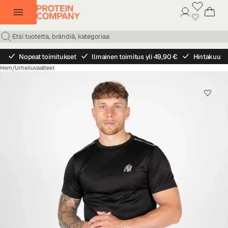
Nopeat toimitukset
Ilmainen toimitus yli 49,90 €
Hintakuu
Hem
/
Urheiluvaatteet