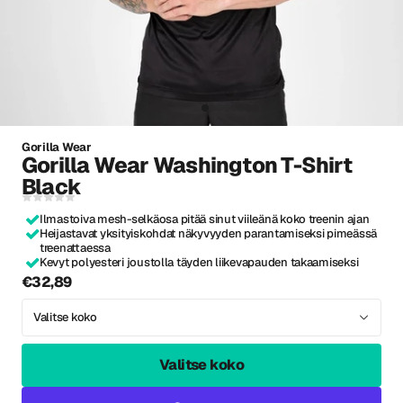
Gorilla Wear
Gorilla Wear Washington T-Shirt
Black
Ilmastoiva mesh-selkäosa pitää sinut viileänä koko treenin ajan
Heijastavat yksityiskohdat näkyvyyden parantamiseksi pimeässä
treenattaessa
Kevyt polyesteri joustolla täyden liikevapauden takaamiseksi
€32,89
Valitse koko
Valitse koko