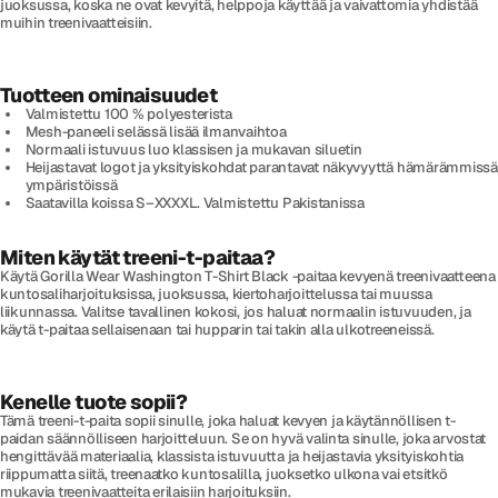
juoksussa, koska ne ovat kevyitä, helppoja käyttää ja vaivattomia yhdistää
muihin treenivaatteisiin.
Tuotteen ominaisuudet
Valmistettu 100 % polyesterista
Mesh-paneeli selässä lisää ilmanvaihtoa
Normaali istuvuus luo klassisen ja mukavan siluetin
Heijastavat logot ja yksityiskohdat parantavat näkyvyyttä hämärämmissä
ympäristöissä
Saatavilla koissa S–XXXXL. Valmistettu Pakistanissa
Miten käytät treeni-t-paitaa?
Käytä Gorilla Wear Washington T-Shirt Black -paitaa kevyenä treenivaatteena
kuntosaliharjoituksissa, juoksussa, kiertoharjoittelussa tai muussa
liikunnassa. Valitse tavallinen kokosi, jos haluat normaalin istuvuuden, ja
käytä t-paitaa sellaisenaan tai hupparin tai takin alla ulkotreeneissä.
Kenelle tuote sopii?
Tämä treeni-t-paita sopii sinulle, joka haluat kevyen ja käytännöllisen t-
paidan säännölliseen harjoitteluun. Se on hyvä valinta sinulle, joka arvostat
hengittävää materiaalia, klassista istuvuutta ja heijastavia yksityiskohtia
riippumatta siitä, treenaatko kuntosalilla, juoksetko ulkona vai etsitkö
mukavia treenivaatteita erilaisiin harjoituksiin.