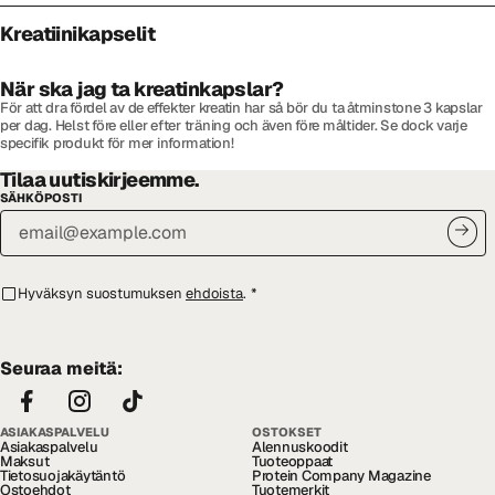
Kreatiinikapselit
När ska jag ta kreatinkapslar?
För att dra fördel av de effekter kreatin har så bör du ta åtminstone 3 kapslar
per dag. Helst före eller efter träning och även före måltider. Se dock varje
specifik produkt för mer information!
Tilaa uutiskirjeemme.
SÄHKÖPOSTI
Hyväksyn suostumuksen
ehdoista
.
*
Seuraa meitä:
ASIAKASPALVELU
OSTOKSET
Asiakaspalvelu
Alennuskoodit
Maksut
Tuoteoppaat
Tietosuojakäytäntö
Protein Company Magazine
Ostoehdot
Tuotemerkit