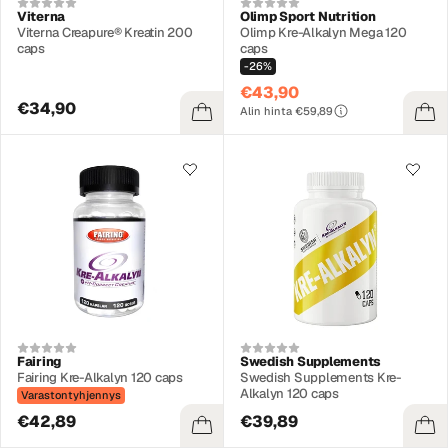
Viterna
Olimp Sport Nutrition
Viterna Creapure® Kreatin 200
Olimp Kre-Alkalyn Mega 120
caps
caps
-26%
€43,90
€34,90
Alin hinta €59,89
Fairing
Swedish Supplements
Fairing Kre-Alkalyn 120 caps
Swedish Supplements Kre-
Alkalyn 120 caps
Varastontyhjennys
€42,89
€39,89