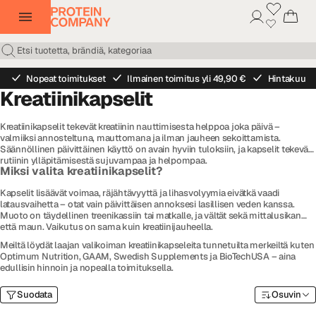
Nopeat toimitukset
Ilmainen toimitus yli 49,90 €
Hintakuu
Kreatiinikapselit
Kreatiinikapselit tekevät kreatiinin nauttimisesta helppoa joka päivä –
valmiiksi annosteltuna, mauttomana ja ilman jauheen sekoittamista.
Säännöllinen päivittäinen käyttö on avain hyviin tuloksiin, ja kapselit tekevät
rutiinin ylläpitämisestä sujuvampaa ja helpompaa.
Miksi valita kreatiinikapselit?
Kapselit lisäävät voimaa, räjähtävyyttä ja lihasvolyymia eivätkä vaadi
latausvaihetta – otat vain päivittäisen annoksesi lasillisen veden kanssa.
Muoto on täydellinen treenikassiin tai matkalle, ja vältät sekä mittalusikan
että maun. Vaikutus on sama kuin kreatiinijauheella.
Meiltä löydät laajan valikoiman kreatiinikapseleita tunnetuilta merkeiltä kuten
Optimum Nutrition, GAAM, Swedish Supplements ja BioTechUSA – aina
edullisin hinnoin ja nopealla toimituksella.
Suodata
Osuvin