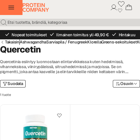
Nopeat toimitukset
Ilmainen toimitus yli 49,90 €
Hintakuu
Takaisin
Ashwagandha
Sarviapila / Fenugreek
Klorella
Greens-sekoitukset
K
Quercetin
Quercetinia esiintyy luonnostaan elintarvikkeissa kuten hedelmissä,
vihanneksissa, viinirypäleissä, sitrushedelmissä ja marjoissa. Se on
pigmentti, joka antaa kasveille ja elintarvikkeille niiden keltaisen värin.
Quercetin tarjoaa useita eri terveyshyötyjä ja toimii antioksidanttina, jolla on
antitulehduksellisia ominaisuuksia. Vaikka Quercetinia löytää ruoasta ja
Suodata
Osuvin
elintarvikkeista, sitä voi myös nauttia ravintolisänä hyödyntääkseen
terveyshyödyt. Täällä Protein Companylla voit ostaa Quercetinia sisältäviä
1 tuote
ravintolisiä tablettien muodossa. Valitse merkeistä kuten GAAM ja Better
You.