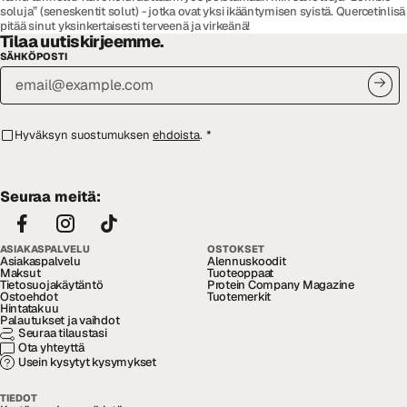
soluja” (seneskentit solut) - jotka ovat yksi ikääntymisen syistä. Quercetinlisä
pitää sinut yksinkertaisesti terveenä ja virkeänä!
Tilaa uutiskirjeemme.
SÄHKÖPOSTI
Hyväksyn suostumuksen
ehdoista
.
*
Seuraa meitä:
ASIAKASPALVELU
OSTOKSET
Asiakaspalvelu
Alennuskoodit
Maksut
Tuoteoppaat
Tietosuojakäytäntö
Protein Company Magazine
Ostoehdot
Tuotemerkit
Hintatakuu
Palautukset ja vaihdot
Seuraa tilaustasi
Ota yhteyttä
Usein kysytyt kysymykset
TIEDOT