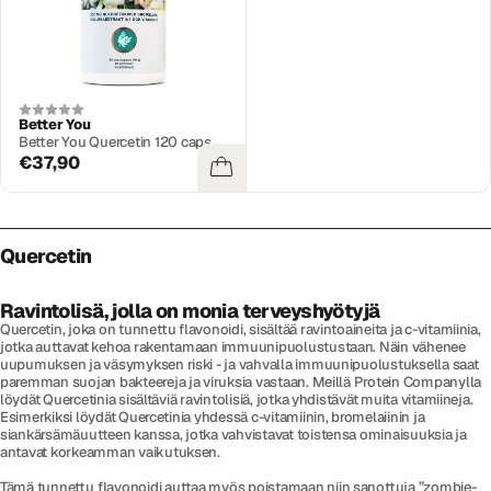
Better You
Better You Quercetin 120 caps
€37,90
Quercetin
Ravintolisä, jolla on monia terveyshyötyjä
Quercetin, joka on tunnettu flavonoidi, sisältää ravintoaineita ja c-vitamiinia,
jotka auttavat kehoa rakentamaan immuunipuolustustaan. Näin vähenee
uupumuksen ja väsymyksen riski - ja vahvalla immuunipuolustuksella saat
paremman suojan bakteereja ja viruksia vastaan. Meillä Protein Companylla
löydät Quercetinia sisältäviä ravintolisiä, jotka yhdistävät muita vitamiineja.
Esimerkiksi löydät Quercetinia yhdessä c-vitamiinin, bromelaiinin ja
siankärsämäuutteen kanssa, jotka vahvistavat toistensa ominaisuuksia ja
antavat korkeamman vaikutuksen.
Tämä tunnettu flavonoidi auttaa myös poistamaan niin sanottuja ”zombie-