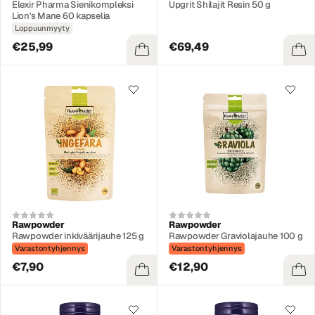
Elexir Pharma Sienikompleksi
Upgrit Shilajit Resin 50 g
Lion's Mane 60 kapselia
Loppuunmyyty
€25,99
€69,49
Rawpowder
Rawpowder
Rawpowder inkiväärijauhe 125 g
Rawpowder Graviolajauhe 100 g
Varastontyhjennys
Varastontyhjennys
€7,90
€12,90