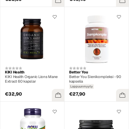
KIKI Health
Better You
KIKI Health Organic Lions Mane
Better You Sienikompleksi - 90
Extract 60 kapslar
kapselia
Loppuunmyyty
€32,90
€27,90