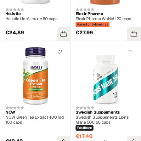
Holistic
Elexir Pharma
Holistic Lion's mane 60 caps
Elexir Pharma WoHo! 120 caps
Varastontyhjennys
€24,89
€27,99
NOW
Swedish Supplements
NOW Green Tea Extract 400 mg
Swedish Supplements Lions
100 caps
Mane 500 60 caps
Edullinen
€17,40