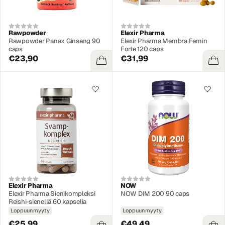
Rawpowder
Elexir Pharma
Rawpowder Panax Ginseng 90
Elexir Pharma Membra Femin
caps
Forte 120 caps
€23,90
€31,99
Elexir Pharma
NOW
Elexir Pharma Sienikompleksi
NOW DIM 200 90 caps
Reishi-sienellä 60 kapselia
Loppuunmyyty
Loppuunmyyty
€25,99
€49,49