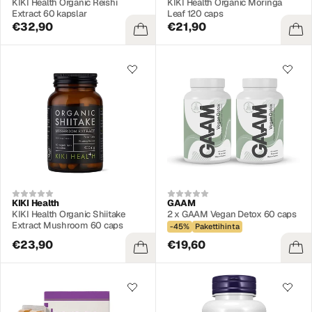
KIKI Health Organic Reishi
KIKI Health Organic Moringa
Extract 60 kapslar
Leaf 120 caps
€32,90
€21,90
KIKI Health
GAAM
KIKI Health Organic Shiitake
2 x GAAM Vegan Detox 60 caps
Extract Mushroom 60 caps
-45%
Pakettihinta
€23,90
€19,60