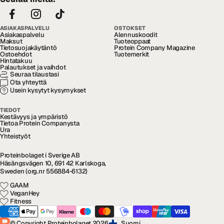
ASIAKASPALVELU
OSTOKSET
Asiakaspalvelu
Alennuskoodit
Maksut
Tuoteoppaat
Tietosuojakäytäntö
Protein Company Magazine
Ostoehdot
Tuotemerkit
Hintatakuu
Palautukset ja vaihdot
Seuraa tilaustasi
Ota yhteyttä
Usein kysytyt kysymykset
TIEDOT
Kestävyys ja ympäristö
Tietoa Protein Companysta
Ura
Yhteistyöt
Proteinbolaget i Sverige AB
Häsängsvägen 10, 691 42 Karlskoga,
Sweden (org.nr 556884-6132)
GAAM
VeganHey
Fitness
© Copyright Proteinbolaget 2026
Suomi