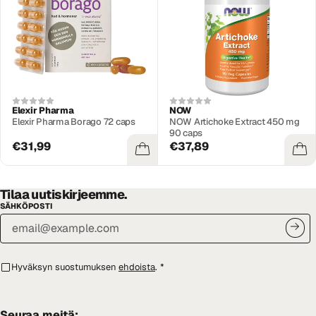
Elexir Pharma
NOW
Elexir Pharma Borago 72 caps
NOW Artichoke Extract 450 mg
90 caps
€31,99
€37,89
Tilaa uutiskirjeemme.
SÄHKÖPOSTI
Hyväksyn suostumuksen
ehdoista
.
*
Seuraa meitä: