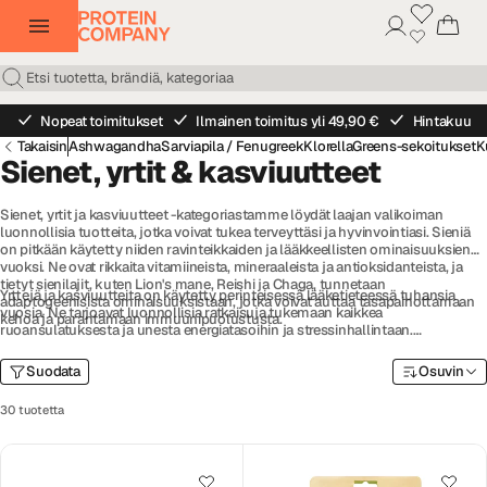
Nopeat toimitukset
Ilmainen toimitus yli 49,90 €
Hintakuu
Takaisin
Ashwagandha
Sarviapila / Fenugreek
Klorella
Greens-sekoitukset
K
Sienet, yrtit & kasviuutteet
Sienet, yrtit ja kasviuutteet -kategoriastamme löydät laajan valikoiman
luonnollisia tuotteita, jotka voivat tukea terveyttäsi ja hyvinvointiasi. Sieniä
on pitkään käytetty niiden ravinteikkaiden ja lääkkeellisten ominaisuuksien
vuoksi. Ne ovat rikkaita vitamiineista, mineraaleista ja antioksidanteista, ja
tietyt sienilajit, kuten Lion's mane, Reishi ja Chaga, tunnetaan
Yrttejä ja kasviuutteita on käytetty perinteisessä lääketieteessä tuhansia
adaptogeenisista ominaisuuksistaan, jotka voivat auttaa tasapainottamaan
vuosia. Ne tarjoavat luonnollisia ratkaisuja tukemaan kaikkea
kehoa ja parantamaan immuunipuolustusta.
ruoansulatuksesta ja unesta energiatasoihin ja stressinhallintaan.
Kasviuutteet ovat kasvien aktiivisten aineiden tiivistettyjä muotoja ja voivat
antaa voimakkaan lisän eri terveystarkoituksiin.
Suodata
Osuvin
30 tuotetta