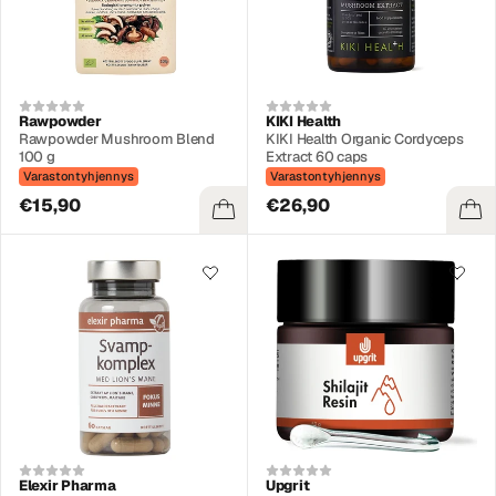
Rawpowder
KIKI Health
Rawpowder Mushroom Blend
KIKI Health Organic Cordyceps
100 g
Extract 60 caps
Varastontyhjennys
Varastontyhjennys
€15,90
€26,90
Elexir Pharma
Upgrit