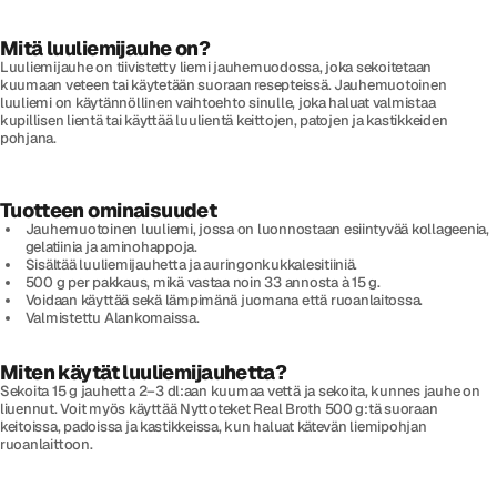
Mitä luuliemijauhe on?
Luuliemijauhe on tiivistetty liemi jauhemuodossa, joka sekoitetaan
kuumaan veteen tai käytetään suoraan resepteissä. Jauhemuotoinen
luuliemi on käytännöllinen vaihtoehto sinulle, joka haluat valmistaa
kupillisen lientä tai käyttää luulientä keittojen, patojen ja kastikkeiden
pohjana.
Tuotteen ominaisuudet
Jauhemuotoinen luuliemi, jossa on luonnostaan esiintyvää kollageenia,
gelatiinia ja aminohappoja.
Sisältää luuliemijauhetta ja auringonkukkalesitiiniä.
500 g per pakkaus, mikä vastaa noin 33 annosta à 15 g.
Voidaan käyttää sekä lämpimänä juomana että ruoanlaitossa.
Valmistettu Alankomaissa.
Miten käytät luuliemijauhetta?
Sekoita 15 g jauhetta 2–3 dl:aan kuumaa vettä ja sekoita, kunnes jauhe on
liuennut. Voit myös käyttää Nyttoteket Real Broth 500 g:tä suoraan
keitoissa, padoissa ja kastikkeissa, kun haluat kätevän liemipohjan
ruoanlaittoon.