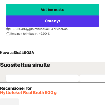
Valitse maku
Osta nyt
PB-250416
Toimitusaika 2-4 arkipäivää.
Ilmainen toimitus yli 49,90 €
Kuvaus
Sisältö
Q&A
Suositeltua sinulle
Recensioner för
Nyttoteket Real Broth 500 g