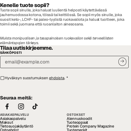
Kenelle tuote sopii?
Tuote sopii sinulle, joka haluat luulientä helposti käytettävässä
jauhemuodossa kotona, töissä tai keittiössä. Se sopii myös sinulle, joka
suosit keto-, LCHF- tai paleo-tyylistä ruokavaliota ja haluat tuotteen, joka
toimii sekä juomana että ruoanlaiton ainesosana.
Muista monipuolisen ja tasapainoisen ruokavalion sekä terveellisten
elämäntapojen tärkeys.
Tilaa uutiskirjeemme.
SÄHKÖPOSTI
Hyväksyn suostumuksen
ehdoista
.
*
Seuraa meitä:
ASIAKASPALVELU
OSTOKSET
Asiakaspalvelu
Alennuskoodit
Maksut
Tuoteoppaat
Tietosuojakäytäntö
Protein Company Magazine
Ostoehdot
Tuotemerkit