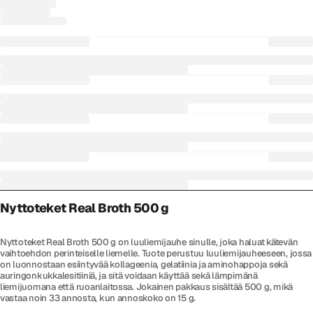
Nyttoteket Real Broth 500 g
Nyttoteket Real Broth 500 g on luuliemijauhe sinulle, joka haluat kätevän
vaihtoehdon perinteiselle liemelle. Tuote perustuu luuliemijauheeseen, jossa
on luonnostaan esiintyvää kollageenia, gelatiinia ja aminohappoja sekä
auringonkukkalesitiiniä, ja sitä voidaan käyttää sekä lämpimänä
liemijuomana että ruoanlaitossa. Jokainen pakkaus sisältää 500 g, mikä
vastaa noin 33 annosta, kun annoskoko on 15 g.