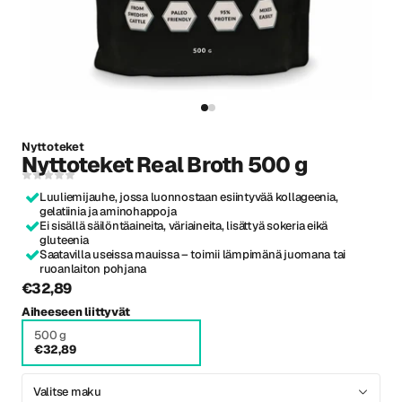
Nyttoteket
Nyttoteket Real Broth 500 g
Luuliemijauhe, jossa luonnostaan esiintyvää kollageenia,
gelatiinia ja aminohappoja
Ei sisällä säilöntäaineita, väriaineita, lisättyä sokeria eikä
gluteenia
Saatavilla useissa mauissa – toimii lämpimänä juomana tai
ruoanlaiton pohjana
€32,89
Aiheeseen liittyvät
500 g
€32,89
Valitse maku