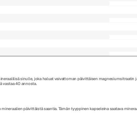
alilisä sinulle, joka haluat vaivattoman päivittäisen magnesiumsitraatin ja k
kä vastaa 40 annosta.
ineraalien päivittäistä saantia. Tämän tyyppinen kapseleina saatava mineraali