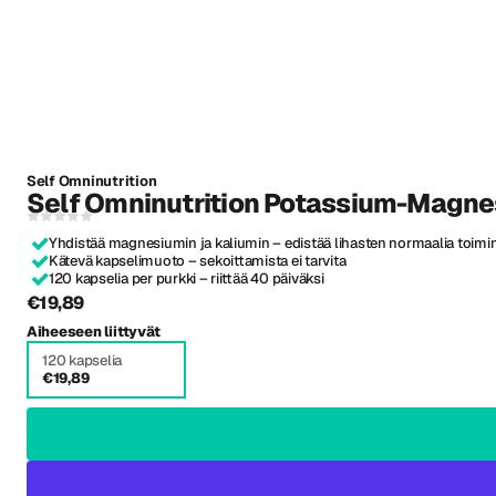
Self Omninutrition
Self Omninutrition Potassium-Magne
Yhdistää magnesiumin ja kaliumin – edistää lihasten normaalia toimi
Kätevä kapselimuoto – sekoittamista ei tarvita
120 kapselia per purkki – riittää 40 päiväksi
€19,89
Aiheeseen liittyvät
120 kapselia
€19,89