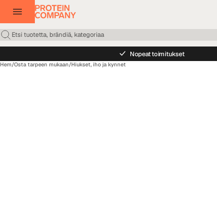
Nopeat toimitukset
Hem
/
Osta tarpeen mukaan
/
Hiukset, iho ja kynnet