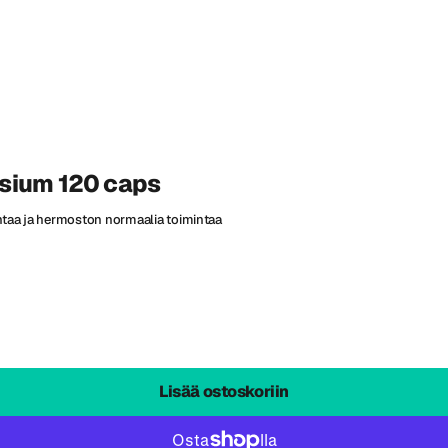
sium 120 caps
ntaa ja hermoston normaalia toimintaa
Lisää ostoskoriin