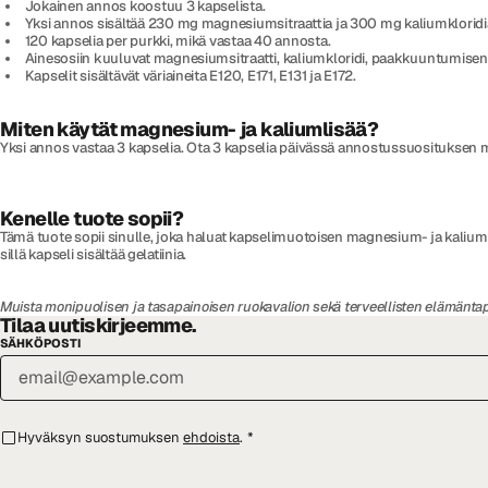
Jokainen annos koostuu 3 kapselista.
Yksi annos sisältää 230 mg magnesiumsitraattia ja 300 mg kaliumkloridi
120 kapselia per purkki, mikä vastaa 40 annosta.
Ainesosiin kuuluvat magnesiumsitraatti, kaliumkloridi, paakkuuntumisenes
Kapselit sisältävät väriaineita E120, E171, E131 ja E172.
Miten käytät magnesium- ja kaliumlisää?
Yksi annos vastaa 3 kapselia. Ota 3 kapselia päivässä annostussuosituksen m
Kenelle tuote sopii?
Tämä tuote sopii sinulle, joka haluat kapselimuotoisen magnesium- ja kaliumlis
sillä kapseli sisältää gelatiinia.
Muista monipuolisen ja tasapainoisen ruokavalion sekä terveellisten elämäntap
Tilaa uutiskirjeemme.
SÄHKÖPOSTI
Hyväksyn suostumuksen
ehdoista
.
*