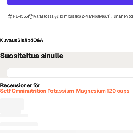
PB-1556
Varastossa
Toimitusaika 2-4 arkipäivää.
Ilmainen to
Kuvaus
Sisältö
Q&A
Suositeltua sinulle
Recensioner för
Self Omninutrition Potassium-Magnesium 120 caps