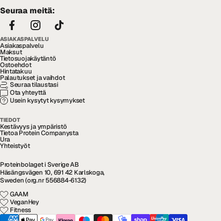
Seuraa meitä:
ASIAKASPALVELU
Asiakaspalvelu
Maksut
Tietosuojakäytäntö
Ostoehdot
Hintatakuu
Palautukset ja vaihdot
Seuraa tilaustasi
Ota yhteyttä
Usein kysytyt kysymykset
TIEDOT
Kestävyys ja ympäristö
Tietoa Protein Companysta
Ura
Yhteistyöt
Proteinbolaget i Sverige AB
Häsängsvägen 10, 691 42 Karlskoga,
Sweden (org.nr 556884-6132)
GAAM
VeganHey
Fitness