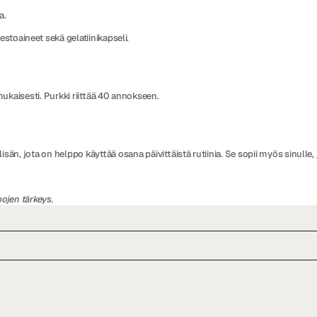
a.
toaineet sekä gelatiinikapseli.
ukaisesti. Purkki riittää 40 annokseen.
än, jota on helppo käyttää osana päivittäistä rutiinia. Se sopii myös sinulle, 
ojen tärkeys.