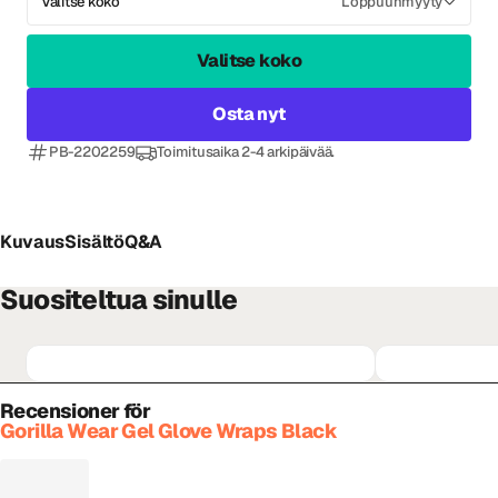
Valitse koko
Loppuunmyyty
Valitse koko
Osta nyt
PB-2202259
Toimitusaika 2-4 arkipäivää.
Kuvaus
Sisältö
Q&A
Suositeltua sinulle
Recensioner för
Gorilla Wear Gel Glove Wraps Black