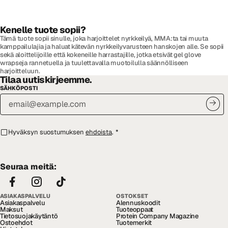
Kenelle tuote sopii?
Tämä tuote sopii sinulle, joka harjoittelet nyrkkeilyä, MMA:ta tai muuta
kamppailulajia ja haluat kätevän nyrkkeilyvarusteen hanskojen alle. Se sopii
sekä aloittelijoille että kokeneille harrastajille, jotka etsivät gel glove
wrapseja rannetuella ja tuulettavalla muotoilulla säännölliseen
harjoitteluun.
Tilaa uutiskirjeemme.
SÄHKÖPOSTI
Hyväksyn suostumuksen
ehdoista
.
*
Seuraa meitä:
ASIAKASPALVELU
OSTOKSET
Asiakaspalvelu
Alennuskoodit
Maksut
Tuoteoppaat
Tietosuojakäytäntö
Protein Company Magazine
Ostoehdot
Tuotemerkit