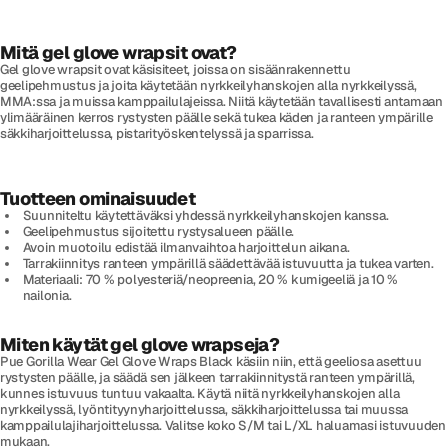
Mitä gel glove wrapsit ovat?
Gel glove wrapsit ovat käsisiteet, joissa on sisäänrakennettu
geelipehmustus ja joita käytetään nyrkkeilyhanskojen alla nyrkkeilyssä,
MMA:ssa ja muissa kamppailulajeissa. Niitä käytetään tavallisesti antamaan
ylimääräinen kerros rystysten päälle sekä tukea käden ja ranteen ympärille
säkkiharjoittelussa, pistarityöskentelyssä ja sparrissa.
Tuotteen ominaisuudet
Suunniteltu käytettäväksi yhdessä nyrkkeilyhanskojen kanssa.
Geelipehmustus sijoitettu rystysalueen päälle.
Avoin muotoilu edistää ilmanvaihtoa harjoittelun aikana.
Tarrakiinnitys ranteen ympärillä säädettävää istuvuutta ja tukea varten.
Materiaali: 70 % polyesteriä/neopreenia, 20 % kumigeeliä ja 10 %
nailonia.
Miten käytät gel glove wrapseja?
Pue Gorilla Wear Gel Glove Wraps Black käsiin niin, että geeliosa asettuu
rystysten päälle, ja säädä sen jälkeen tarrakiinnitystä ranteen ympärillä,
kunnes istuvuus tuntuu vakaalta. Käytä niitä nyrkkeilyhanskojen alla
nyrkkeilyssä, lyöntityynyharjoittelussa, säkkiharjoittelussa tai muussa
kamppailulajiharjoittelussa. Valitse koko S/M tai L/XL haluamasi istuvuuden
mukaan.