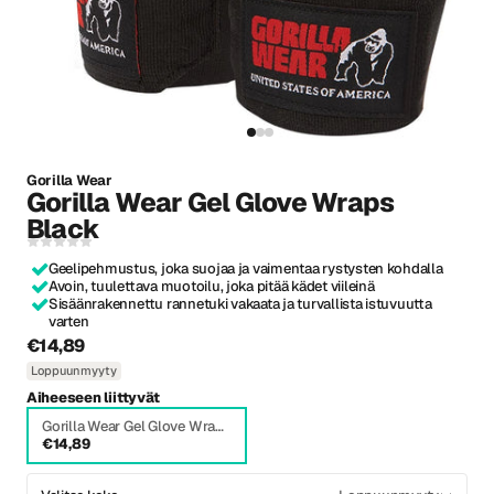
Gorilla Wear
Gorilla Wear Gel Glove Wraps
Black
Geelipehmustus, joka suojaa ja vaimentaa rystysten kohdalla
Avoin, tuulettava muotoilu, joka pitää kädet viileinä
Sisäänrakennettu rannetuki vakaata ja turvallista istuvuutta
varten
€14,89
Loppuunmyyty
Aiheeseen liittyvät
Gorilla Wear Gel Glove Wraps Black
€14,89