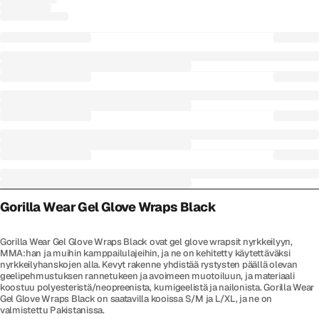
Gorilla Wear Gel Glove Wraps Black
Gorilla Wear Gel Glove Wraps Black ovat gel glove wrapsit nyrkkeilyyn,
MMA:han ja muihin kamppailulajeihin, ja ne on kehitetty käytettäväksi
nyrkkeilyhanskojen alla. Kevyt rakenne yhdistää rystysten päällä olevan
geelipehmustuksen rannetukeen ja avoimeen muotoiluun, ja materiaali
koostuu polyesteristä/neopreenista, kumigeelistä ja nailonista. Gorilla Wear
Gel Glove Wraps Black on saatavilla kooissa S/M ja L/XL, ja ne on
valmistettu Pakistanissa.