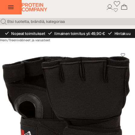
Nopeat toimitukset
Ilmainen toimitus yli 49,90 €
Hintakuu
Hem
/
Treenivälineet ja varusteet