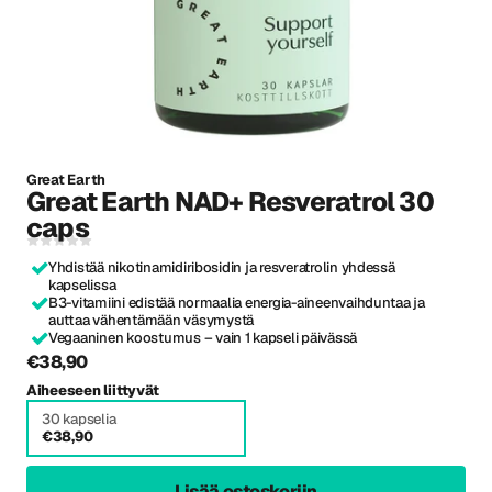
Great Earth
Great Earth NAD+ Resveratrol 30
caps
Yhdistää nikotinamidiribosidin ja resveratrolin yhdessä
kapselissa
B3-vitamiini edistää normaalia energia-aineenvaihduntaa ja
auttaa vähentämään väsymystä
Vegaaninen koostumus – vain 1 kapseli päivässä
€38,90
Aiheeseen liittyvät
30 kapselia
€38,90
Lisää ostoskoriin