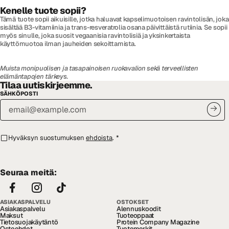
Kenelle tuote sopii?
Tämä tuote sopii aikuisille, jotka haluavat kapselimuotoisen ravintolisän, joka
sisältää B3-vitamiinia ja trans-resveratrolia osana päivittäistä rutiinia. Se sopii
myös sinulle, joka suosit vegaanisia ravintolisiä ja yksinkertaista
käyttömuotoa ilman jauheiden sekoittamista.
Muista monipuolisen ja tasapainoisen ruokavalion sekä terveellisten
elämäntapojen tärkeys.
Tilaa uutiskirjeemme.
SÄHKÖPOSTI
Hyväksyn suostumuksen
ehdoista
.
*
Seuraa meitä:
ASIAKASPALVELU
OSTOKSET
Asiakaspalvelu
Alennuskoodit
Maksut
Tuoteoppaat
Tietosuojakäytäntö
Protein Company Magazine
Ostoehdot
Tuotemerkit