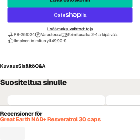
Lisää maksuvaihtoehtoja
PB-251024
Varastossa
Toimitusaika 2-4 arkipäivää.
Ilmainen toimitus yli 49,90 €
Kuvaus
Sisältö
Q&A
Suositeltua sinulle
Recensioner för
Great Earth NAD+ Resveratrol 30 caps