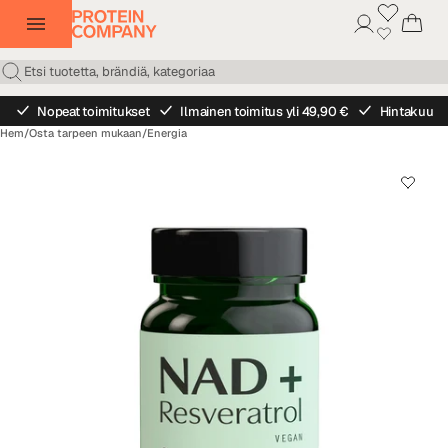
Nopeat toimitukset
Ilmainen toimitus yli 49,90 €
Hintakuu
Hem
/
Osta tarpeen mukaan
/
Energia