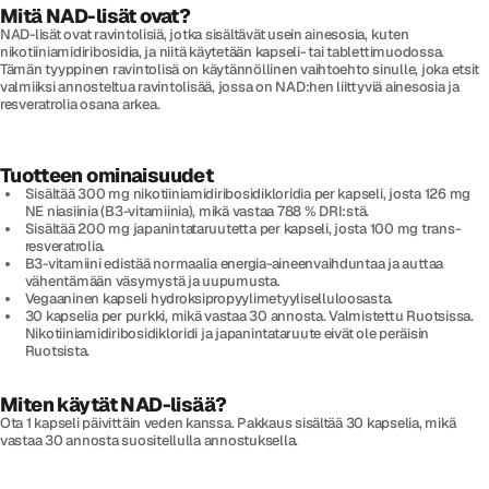
Mitä NAD-lisät ovat?
NAD-lisät ovat ravintolisiä, jotka sisältävät usein ainesosia, kuten
nikotiiniamidiribosidia, ja niitä käytetään kapseli- tai tablettimuodossa.
Tämän tyyppinen ravintolisä on käytännöllinen vaihtoehto sinulle, joka etsit
valmiiksi annosteltua ravintolisää, jossa on NAD:hen liittyviä ainesosia ja
resveratrolia osana arkea.
Tuotteen ominaisuudet
Sisältää 300 mg nikotiiniamidiribosidikloridia per kapseli, josta 126 mg
NE niasiinia (B3-vitamiinia), mikä vastaa 788 % DRI:stä.
Sisältää 200 mg japanintataruutetta per kapseli, josta 100 mg trans-
resveratrolia.
B3-vitamiini edistää normaalia energia-aineenvaihduntaa ja auttaa
vähentämään väsymystä ja uupumusta.
Vegaaninen kapseli hydroksipropyylimetyyliselluloosasta.
30 kapselia per purkki, mikä vastaa 30 annosta. Valmistettu Ruotsissa.
Nikotiiniamidiribosidikloridi ja japanintataruute eivät ole peräisin
Ruotsista.
Miten käytät NAD-lisää?
Ota 1 kapseli päivittäin veden kanssa. Pakkaus sisältää 30 kapselia, mikä
vastaa 30 annosta suositellulla annostuksella.