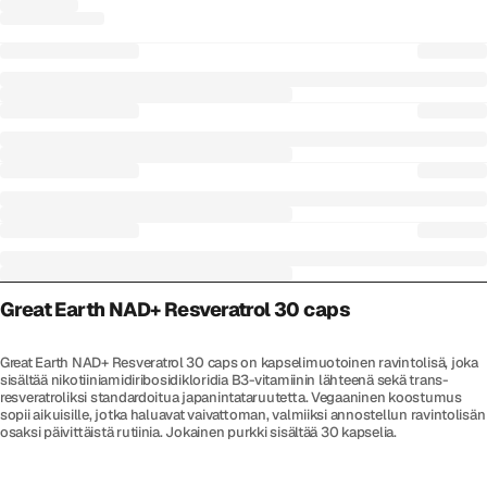
Great Earth NAD+ Resveratrol 30 caps
Great Earth NAD+ Resveratrol 30 caps on kapselimuotoinen ravintolisä, joka
sisältää nikotiiniamidiribosidikloridia B3-vitamiinin lähteenä sekä trans-
resveratroliksi standardoitua japanintataruutetta. Vegaaninen koostumus
sopii aikuisille, jotka haluavat vaivattoman, valmiiksi annostellun ravintolisän
osaksi päivittäistä rutiinia. Jokainen purkki sisältää 30 kapselia.