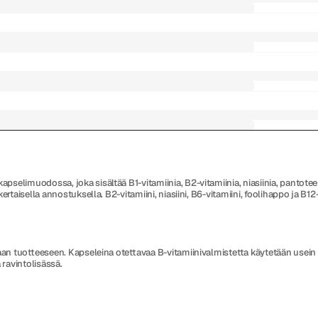
limuodossa, joka sisältää B1-vitamiinia, B2-vitamiinia, niasiinia, pantoteenih
nkertaisella annostuksella. B2-vitamiini, niasiini, B6-vitamiini, foolihappo j
aan tuotteeseen. Kapseleina otettavaa B-vitamiinivalmistetta käytetään usein 
a ravintolisässä.