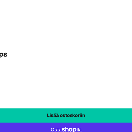
ps
Lisää ostoskoriin