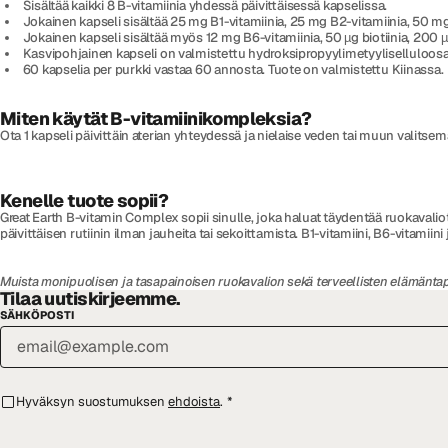
Sisältää kaikki 8 B-vitamiinia yhdessä päivittäisessä kapselissa.
Jokainen kapseli sisältää 25 mg B1-vitamiinia, 25 mg B2-vitamiinia, 50 m
Jokainen kapseli sisältää myös 12 mg B6-vitamiinia, 50 µg biotiinia, 200 µ
Kasvipohjainen kapseli on valmistettu hydroksipropyylimetyyliselluloosas
60 kapselia per purkki vastaa 60 annosta. Tuote on valmistettu Kiinassa.
Miten käytät B-vitamiinikompleksia?
Ota 1 kapseli päivittäin aterian yhteydessä ja nielaise veden tai muun valitse
Kenelle tuote sopii?
Great Earth B-vitamin Complex sopii sinulle, joka haluat täydentää ruokavaliot
päivittäisen rutiinin ilman jauheita tai sekoittamista. B1-vitamiini, B6-vitamii
Muista monipuolisen ja tasapainoisen ruokavalion sekä terveellisten elämäntap
Tilaa uutiskirjeemme.
SÄHKÖPOSTI
Hyväksyn suostumuksen
ehdoista
.
*