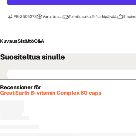
PB-2505273
Varastossa
Toimitusaika 2-4 arkipäivää.
Ilmaine
Kuvaus
Sisältö
Q&A
Suositeltua sinulle
Recensioner för
Great Earth B-vitamin Complex 60 caps