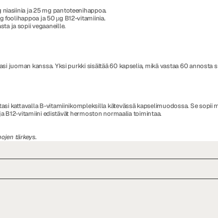
g niasiinia ja 25 mg pantoteenihappoa.
g foolihappoa ja 50 µg B12-vitamiinia.
ta ja sopii vegaaneille.
masi juoman kanssa. Yksi purkki sisältää 60 kapselia, mikä vastaa 60 annosta su
asi kattavalla B-vitamiinikompleksilla kätevässä kapselimuodossa. Se sopii myö
ni ja B12-vitamiini edistävät hermoston normaalia toimintaa.
ojen tärkeys.