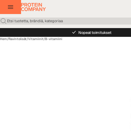
Nopeat toimitukset
Hem
/
Ravintolisät
/
Vitamiinit
/
B-vitamiini