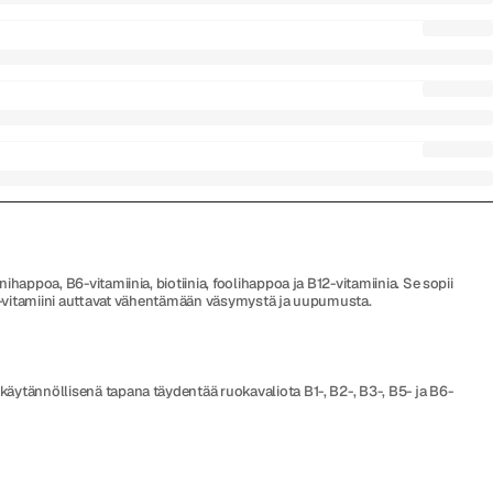
appoa, B6-vitamiinia, biotiinia, foolihappoa ja B12-vitamiinia. Se sopii
a B12-vitamiini auttavat vähentämään väsymystä ja uupumusta.
käytännöllisenä tapana täydentää ruokavaliota B1-, B2-, B3-, B5- ja B6-