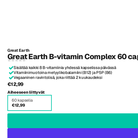
Great Earth
Great Earth B-vitamin Complex 60 ca
Sisältää kaikki 8 B-vitamiinia yhdessä kapselissa päivässä
Vitamiinimuotoina metyylikobalamiini (B12) ja P5P (B6)
Vegaaninen ravintolisä, joka riittää 2 kuukaudeksi
€12,99
Aiheeseen liittyvät
60 kapselia
€12,99