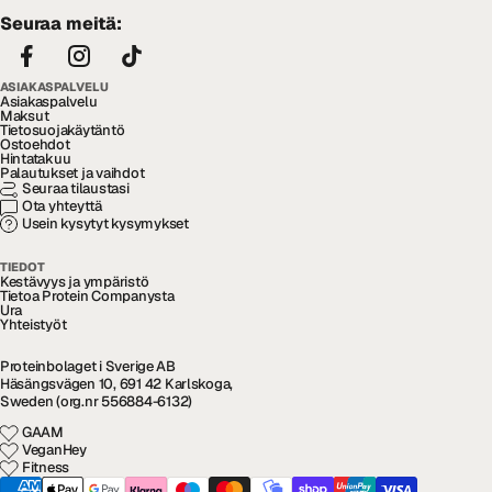
Seuraa meitä:
ASIAKASPALVELU
Asiakaspalvelu
Maksut
Tietosuojakäytäntö
Ostoehdot
Hintatakuu
Palautukset ja vaihdot
Seuraa tilaustasi
Ota yhteyttä
Usein kysytyt kysymykset
TIEDOT
Kestävyys ja ympäristö
Tietoa Protein Companysta
Ura
Yhteistyöt
Proteinbolaget i Sverige AB
Häsängsvägen 10, 691 42 Karlskoga,
Sweden (org.nr 556884-6132)
GAAM
VeganHey
Fitness