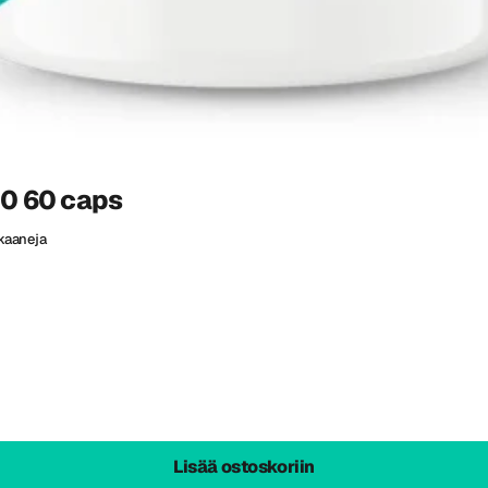
0 60 caps
kaaneja
Lisää ostoskoriin