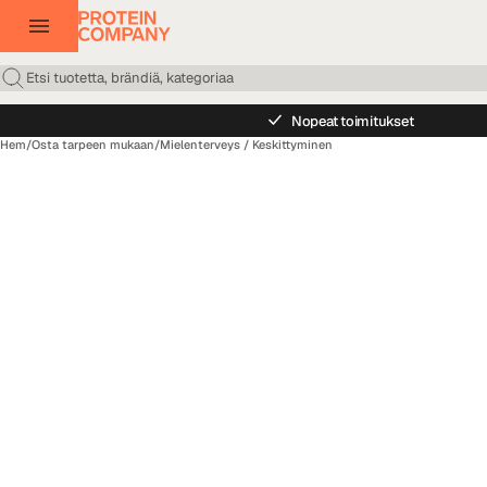
Nopeat toimitukset
Hem
/
Osta tarpeen mukaan
/
Mielenterveys / Keskittyminen