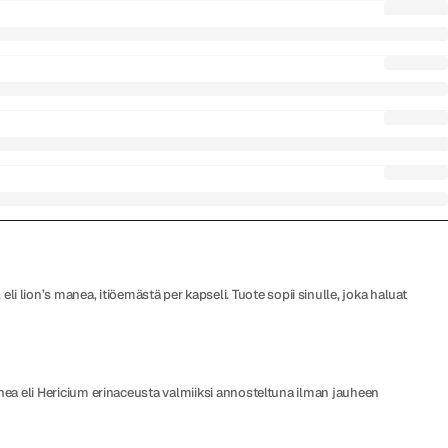
lion’s manea, itiöemästä per kapseli. Tuote sopii sinulle, joka haluat
anea eli Hericium erinaceusta valmiiksi annosteltuna ilman jauheen