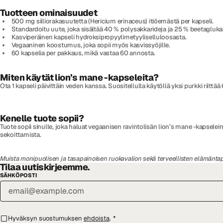
Tuotteen ominaisuudet
500 mg siiliorakasuutetta (Hericium erinaceus) itiöemästä per kapseli.
Standardoitu uute, joka sisältää 40 % polysakkarideja ja 25 % beetagluka
Kasviperäinen kapseli hydroksipropyylimetyyliselluloosasta.
Vegaaninen koostumus, joka sopii myös kasvissyöjille.
60 kapselia per pakkaus, mikä vastaa 60 annosta.
Miten käytät lion’s mane -kapseleita?
Ota 1 kapseli päivittäin veden kanssa. Suositellulla käytöllä yksi purkki riittä
Kenelle tuote sopii?
Tuote sopii sinulle, joka haluat vegaanisen ravintolisän lion’s mane -kapsele
sekoittamista.
Muista monipuolisen ja tasapainoisen ruokavalion sekä terveellisten elämäntap
Tilaa uutiskirjeemme.
SÄHKÖPOSTI
Hyväksyn suostumuksen
ehdoista
.
*