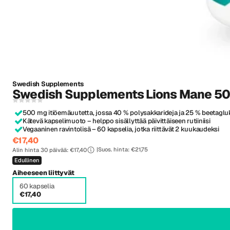
Swedish Supplements
Swedish Supplements Lions Mane 50
500 mg itiöemäuutetta, jossa 40 % polysakkarideja ja 25 % beetaglu
Kätevä kapselimuoto – helppo sisällyttää päivittäiseen rutiiniisi
Vegaaninen ravintolisä – 60 kapselia, jotka riittävät 2 kuukaudeksi
€17,40
Suos. hinta: €21,75
Alin hinta 30 päivää: €17,40
Edullinen
Aiheeseen liittyvät
60 kapselia
€17,40