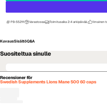
PB-552111
Varastossa
Toimitusaika 2-4 arkipäivää.
Ilmainen t
Kuvaus
Sisältö
Q&A
Suositeltua sinulle
Recensioner för
Swedish Supplements Lions Mane 500 60 caps