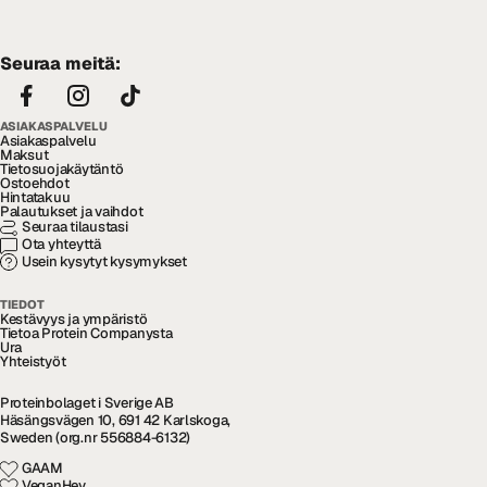
Seuraa meitä:
ASIAKASPALVELU
Asiakaspalvelu
Maksut
Tietosuojakäytäntö
Ostoehdot
Hintatakuu
Palautukset ja vaihdot
Seuraa tilaustasi
Ota yhteyttä
Usein kysytyt kysymykset
TIEDOT
Kestävyys ja ympäristö
Tietoa Protein Companysta
Ura
Yhteistyöt
Proteinbolaget i Sverige AB
Häsängsvägen 10, 691 42 Karlskoga,
Sweden (org.nr 556884-6132)
GAAM
VeganHey