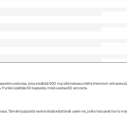
muodossa, joka sisältää 500 mg siiliorakasuutetta (Hericium erinaceus), eli 
 Purkki sisältää 60 kapselia, mikä vastaa 60 annosta.
dossa. Tämäntyyppistä ravintolisää käyttävät usein ne, jotka haluavat lion’s m