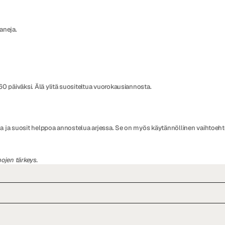
aneja.
ä 60 päiväksi. Älä ylitä suositeltua vuorokausiannosta.
ina ja suosit helppoa annostelua arjessa. Se on myös käytännöllinen vaihtoeht
ojen tärkeys.