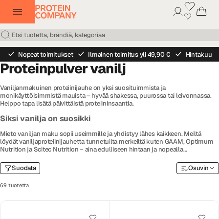
Nopeat toimitukset
Ilmainen toimitus yli 49,90 €
Hintakuu
Proteinpulver vanilj
Vaniljanmakuinen proteiinijauhe on yksi suosituimmista ja
monikäyttöisimmistä mauista – hyvää shakessa, puurossa tai leivonnassa.
Helppo tapa lisätä päivittäistä proteiininsaantia.
Siksi vanilja on suosikki
Mieto vaniljan maku sopii useimmille ja yhdistyy lähes kaikkeen. Meiltä
löydät vaniljaproteiinijauhetta tunnetuilta merkeiltä kuten GAAM, Optimum
Nutrition ja Scitec Nutrition – aina edulliseen hintaan ja nopealla
toimituksella Protein Companylta.
Suodata
Osuvin
69 tuotetta