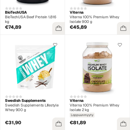
BioTechUSA
Viterna
BioTechUSA Beef Protein 1.816
Viterna 100% Premium Whey
kg
Isolate 900 g
€74,89
€45,89
Swedish Supplements
Viterna
Swedish Supplements Lifestyle
Viterna 100% Premium Whey
Whey 900 g
Isolate 2 kg
Loppuunmyyty
€31,90
€81,89