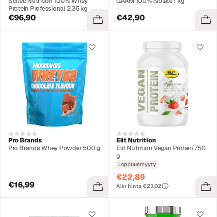
Scitec Nutrition 100% Whey
GAAM 100% Isolate 1 kg
Protein Professional 2.35 kg
€96,90
€42,90
Pro Brands
Elit Nutrition
Pro Brands Whey Powder 500 g
Elit Nutrition Vegan Protein 750
g
Loppuunmyyty
€22,89
€16,99
Alin hinta €23,02