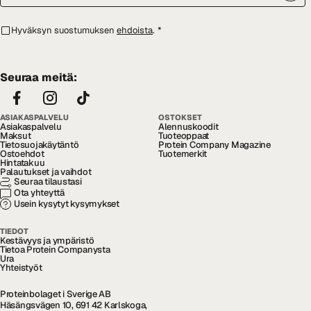
Hyväksyn suostumuksen
ehdoista
.
*
Seuraa meitä:
ASIAKASPALVELU
OSTOKSET
Asiakaspalvelu
Alennuskoodit
Maksut
Tuoteoppaat
Tietosuojakäytäntö
Protein Company Magazine
Ostoehdot
Tuotemerkit
Hintatakuu
Palautukset ja vaihdot
Seuraa tilaustasi
Ota yhteyttä
Usein kysytyt kysymykset
TIEDOT
Kestävyys ja ympäristö
Tietoa Protein Companysta
Ura
Yhteistyöt
Proteinbolaget i Sverige AB
Häsängsvägen 10, 691 42 Karlskoga,