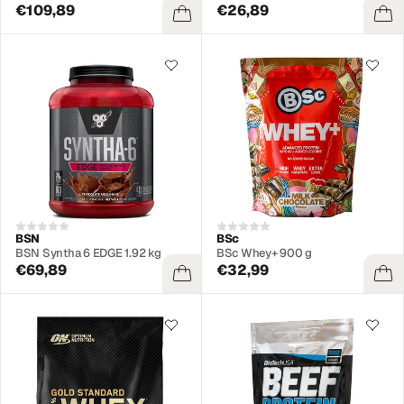
€109,89
€26,89
BSN
BSc
BSN Syntha 6 EDGE 1.92 kg
BSc Whey+ 900 g
€69,89
€32,99