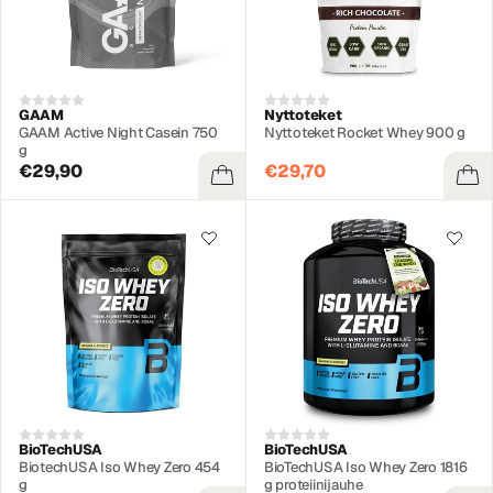
GAAM
Nyttoteket
GAAM Active Night Casein 750
Nyttoteket Rocket Whey 900 g
g
€29,90
€29,70
BioTechUSA
BioTechUSA
BiotechUSA Iso Whey Zero 454
BioTechUSA Iso Whey Zero 1816
g
g proteiinijauhe